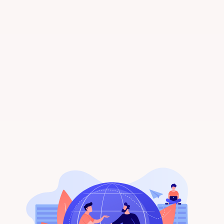
Ontvang direct meldingen
Gefeliciteerd! Je bent nu ingesteld om
gepersonaliseerde huurwoningen direct in
je inbox te ontvangen. Veel succes met
het zoeken!