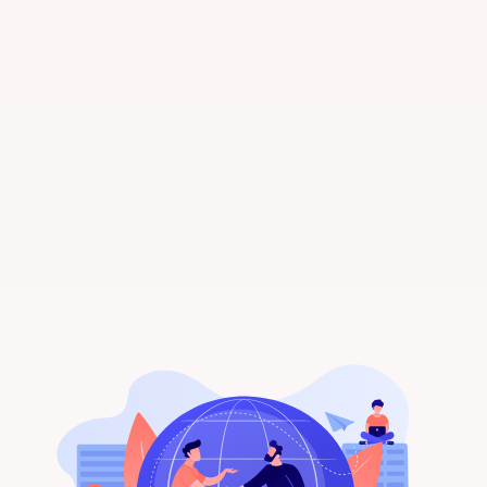
Ontvang direct meldingen
Gefeliciteerd! Je bent nu ingesteld om
gepersonaliseerde huurwoningen direct in
je inbox te ontvangen. Veel succes met
het zoeken!