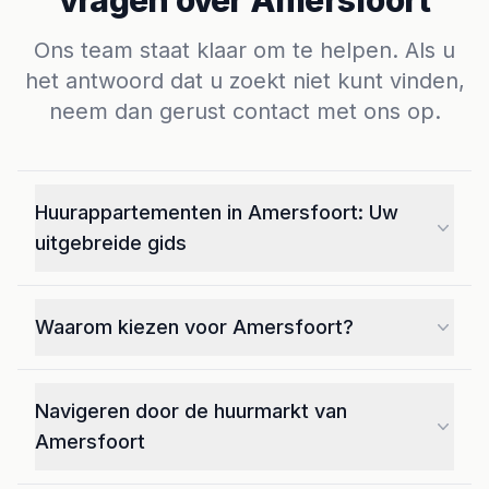
vragen over Amersfoort
Ons team staat klaar om te helpen. Als u
het antwoord dat u zoekt niet kunt vinden,
neem dan gerust contact met ons op.
Huurappartementen in Amersfoort: Uw
uitgebreide gids
Welkom bij uw allesomvattende bron voor het
vinden van de perfecte huurwoning in
Waarom kiezen voor Amersfoort?
Amersfoort. Of u nu op zoek bent naar een
Wonen in Amersfoort biedt een unieke mix van
gezellige studio, een ruime gezinswoning of een
rijke geschiedenis, levendige cultuur en moderne
luxe appartement, Amersfoort biedt een diverse
Navigeren door de huurmarkt van
voorzieningen. De voordelen van huren in
reeks aan woningopties die passen bij elke
Amersfoort
Amersfoort zijn onder andere uitstekend
behoefte en elk budget.
Het vinden van een huurwoning in Amersfoort