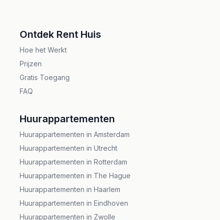
vinden en krijg waardevolle inzichten over
Amersfoort. Of u nu op zoek bent naar
verschillende buurten in Amersfoort.
kortetermijnverhuur, langetermijnverhuur of
;
Ontdek Rent Huis
gemeubileerde appartementen in Amersfoort,
Hoe het Werkt
Renthuis staat klaar om u gemakkelijk door de
Prijzen
huurmarkt van Amersfoort te loodsen.
Gratis Toegang
FAQ
Huurappartementen
Huurappartementen in Amsterdam
Huurappartementen in Utrecht
Huurappartementen in Rotterdam
Huurappartementen in The Hague
Huurappartementen in Haarlem
Huurappartementen in Eindhoven
Huurappartementen in Zwolle