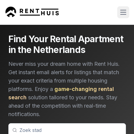
Open
Find Your Rental Apartment
in the Netherlands
Never miss your dream home with Rent Huis.
Get instant email alerts for listings that match
your exact criteria from multiple housing
platforms. Enjoy a
game-changing rental
search
solution tailored to your needs. Stay
ahead of the competition with real-time
notifications.